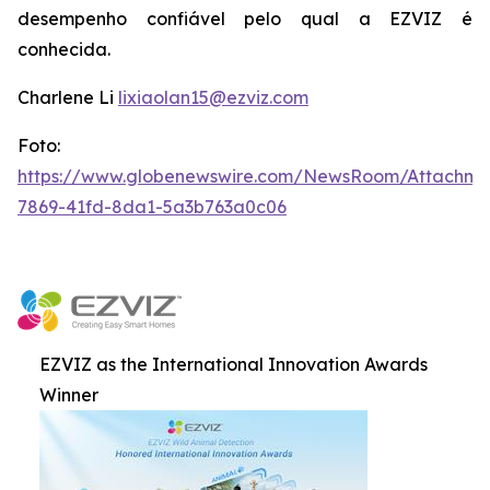
desempenho confiável pelo qual a EZVIZ é
conhecida.
Charlene Li
lixiaolan15@ezviz.com
Foto:
https://www.globenewswire.com/NewsRoom/Attachme
7869-41fd-8da1-5a3b763a0c06
EZVIZ as the International Innovation Awards
Winner