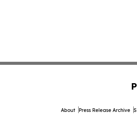
P
About
Press Release Archive
S
© 1995-2026 Newsmatics I