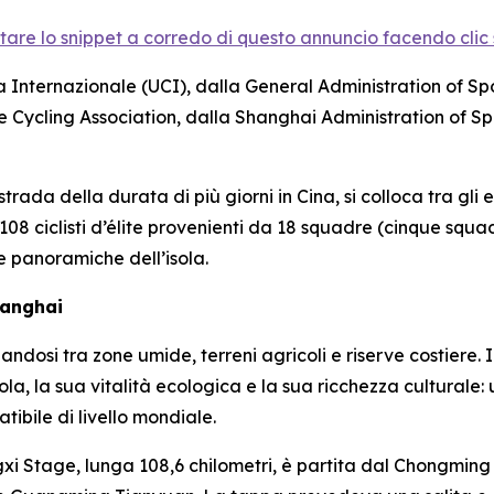
ltare lo snippet a corredo di questo annuncio facendo clic su
 Internazionale (UCI), dalla General Administration of Sp
 Cycling Association, dalla Shanghai Administration of Spo
ada della durata di più giorni in Cina, si colloca tra gli ev
, 108 ciclisti d’élite provenienti da 18 squadre (cinque sq
de panoramiche dell’isola.
hanghai
osi tra zone umide, terreni agricoli e riserve costiere. I c
ola, la sua vitalità ecologica e la sua ricchezza culturale
bile di livello mondiale.
xi Stage, lunga 108,6 chilometri, è partita dal Chongming