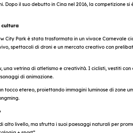
. Dopo il suo debutto in Cina nel 2016, la competizione s
 cultura
 City Park è stata trasformata in un vivace Carnevale cicl
vivo, spettacoli di droni e un mercato creativo con preliba
a vetrina di atletismo e creatività. I ciclisti, vestiti con a
ersonaggi di animazione.
un tocco etereo, proiettando immagini luminose di zone um
ongming.
o
alto livello, ma sfrutta i suoi paesaggi naturali per promu
ologia + sport”.